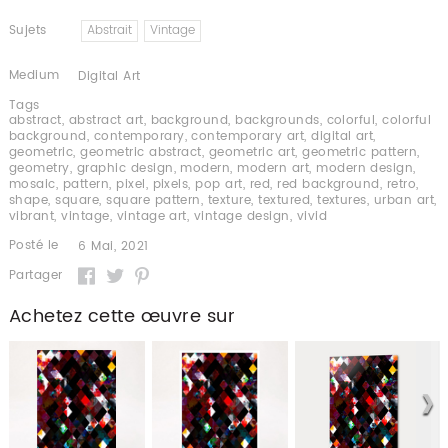
Sujets
Abstrait
Vintage
Medium
Digital Art
Tags
abstract
,
abstract art
,
background
,
backgrounds
,
colorful
,
colorful
background
,
contemporary
,
contemporary art
,
digital art
,
geometric
,
geometric abstract
,
geometric art
,
geometric pattern
,
geometry
,
graphic design
,
modern
,
modern art
,
modern design
,
mosaic
,
pattern
,
pixel
,
pixels
,
pop art
,
red
,
red background
,
retro
,
shape
,
square
,
square pattern
,
texture
,
textured
,
textures
,
urban art
,
vibrant
,
vintage
,
vintage art
,
vintage design
,
vivid
Posté le
6 Mai, 2021
Partager
Achetez cette œuvre sur