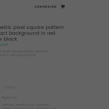
CONNEXION
tric pixel square pattern
act background in red
w black
my333
c pixel square pattern abstract
nd in red yellow black
Abstrait
Digital Art
abstract
,
abstract art
,
abstract
pattern
,
background
,
contemporary