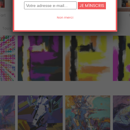
'art
Acrylique
Aluminium
Tous (3577)