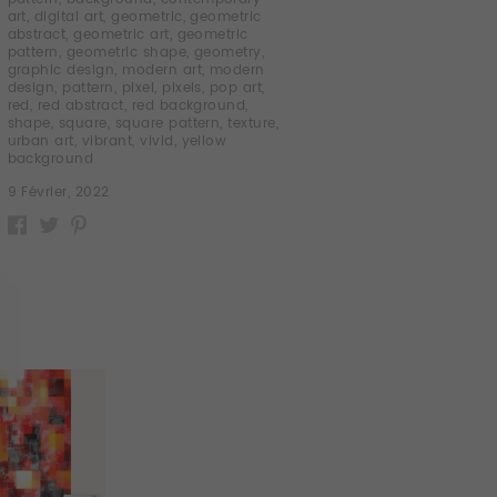
art
,
digital art
,
geometric
,
geometric
abstract
,
geometric art
,
geometric
pattern
,
geometric shape
,
geometry
,
graphic design
,
modern art
,
modern
design
,
pattern
,
pixel
,
pixels
,
pop art
,
red
,
red abstract
,
red background
,
shape
,
square
,
square pattern
,
texture
,
urban art
,
vibrant
,
vivid
,
yellow
background
9 Février, 2022