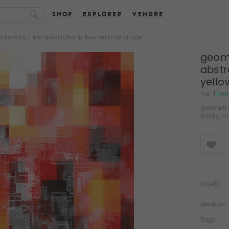
SHOP
EXPLORER
VENDRE
N ABSTRACT BACKGROUND IN RED YELLOW BLACK
geome
abstr
yello
Par
Tim
geometri
backgrou
Like
Sujets
Medium
Tags