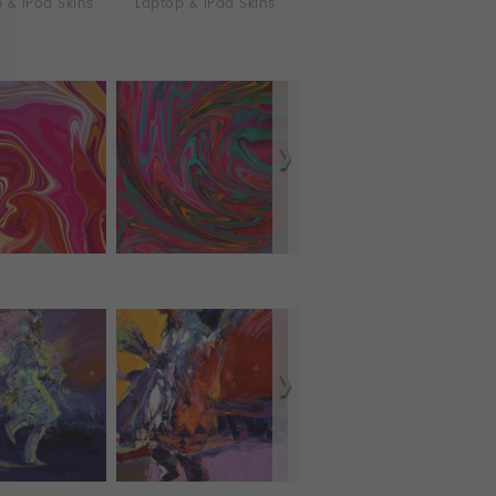
 & iPod Skins
Laptop & iPad Skins
Coques tablette