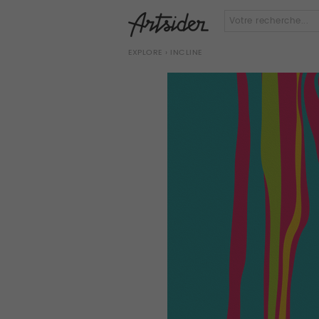
EXPLORE
› INCLINE