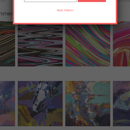
'art
Tee-shirts
Sweats
iPhone
emmer
Tous (13)