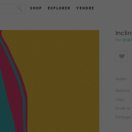
SHOP
EXPLORER
VENDRE
Incli
Par
Shel
Like
Sujets
Medium
Tags
Posté le
Partager