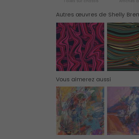
Toiles sur chassis
Affiches d
Autres œuvres de Shelly Br
Vous aimerez aussi