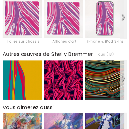
Toiles sur chassis
Affiches d'art
iPhone & iPod Skins
Autres œuvres de Shelly Bremmer
Tous (13)
Vous aimerez aussi