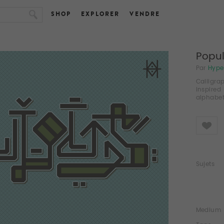
SHOP
EXPLORER
VENDRE
Popu
Par
Hyper
Calligra
inspired
alphabet
Like
Sujets
Medium