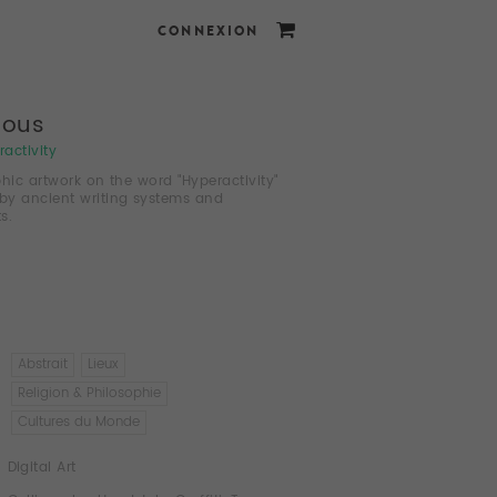
CONNEXION
lous
activity
phic artwork on the word "Hyperactivity"
 by ancient writing systems and
s.
Abstrait
Lieux
Religion & Philosophie
Cultures du Monde
Digital Art