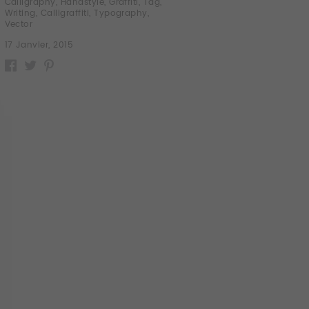
Calligraphy
,
Handstyle
,
Graffiti
,
Tag
,
Writing
,
Calligraffiti
,
Typography
,
Vector
17 Janvier, 2015