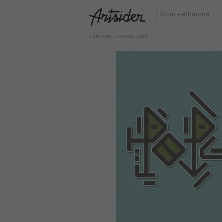
EXPLORE
› POPULOUS