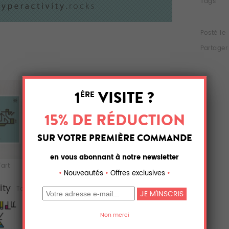
Tags
Posté le
Partager
'art
Acrylique
Aluminium
ity
Tous (4)