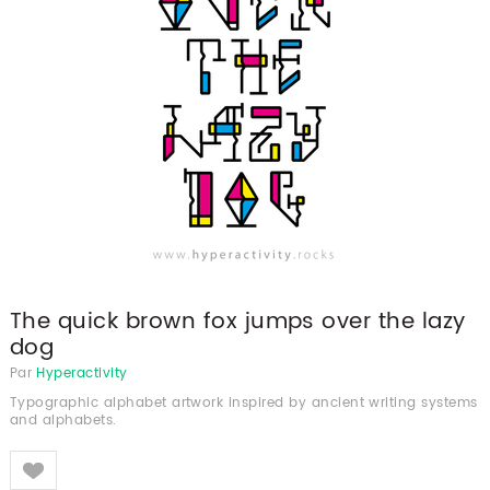
The quick brown fox jumps over the lazy
dog
Par
Hyperactivity
Typographic alphabet artwork inspired by ancient writing systems
and alphabets.
Like