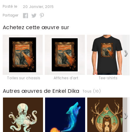
Posté le
20 Janvier, 2015
Partager
Achetez cette œuvre sur
Toiles sur chassis
Affiches d'art
Tee-shirts
Autres œuvres de Enkel Dika
Tous (10)