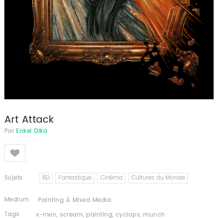
Art Attack
Par
Enkel Dika
Like
Sujets
BD
Fantastique
Cinéma
Cultures du Monde
Medium
Painting & Mixed Media
Tags
x-men
,
scream
,
painting
,
cyclops
,
munch