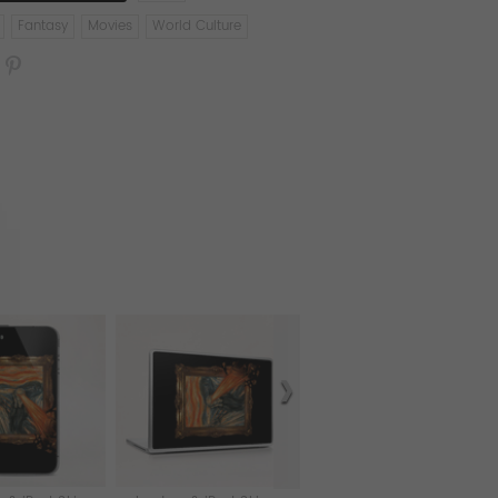
Fantasy
Movies
World Culture