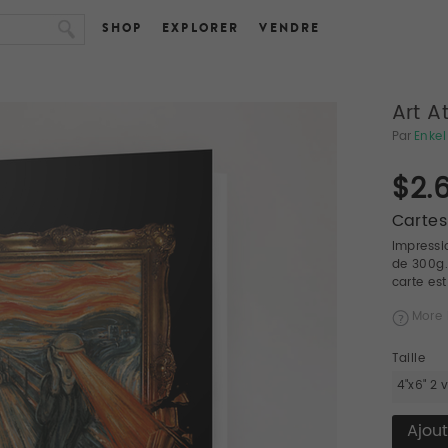
SHOP
EXPLORER
VENDRE
Art A
Par
Enkel
$2.
Cartes
Impressi
de 300g.
carte es
More 
Taille
4"x6" 2 