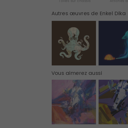
Toiles sur chassis
Affiches d
Autres œuvres de Enkel Dika
Vous aimerez aussi