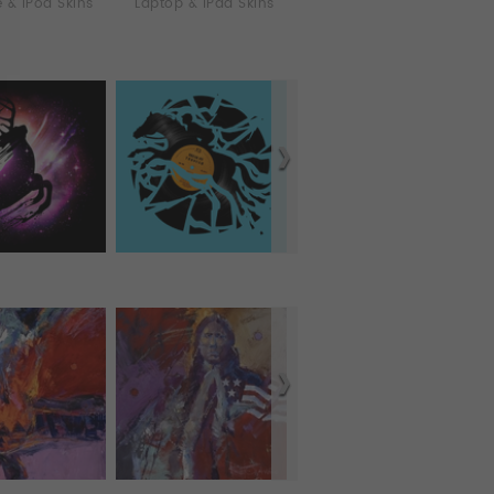
 & iPod Skins
Laptop & iPad Skins
Coques tablette