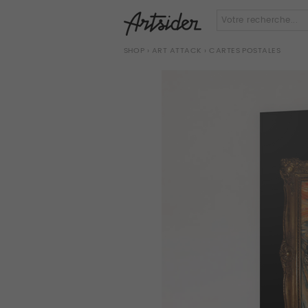
SHOP
›
ART ATTACK
› CARTES POSTALES