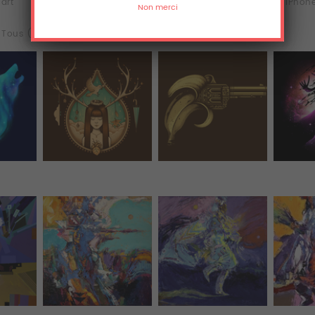
'art
Tee-shirts
Sweats
iPhone
Tous (10)