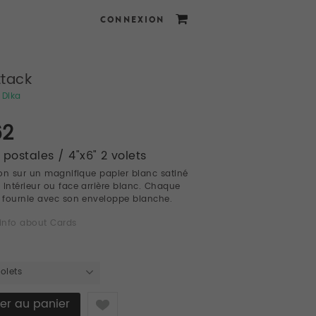
CONNEXION
ttack
 Dika
62
 postales / 4"x6" 2 volets
on sur un magnifique papier blanc satiné
 Intérieur ou face arrière blanc. Chaque
t fournie avec son enveloppe blanche.
info about Cards
volets
Like