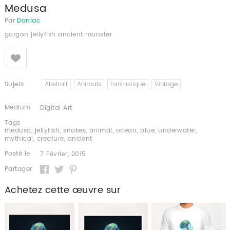
Medusa
Par
Daniac
gorgon jellyfish ancient monster
Like
Sujets
Abstrait
Animals
Fantastique
Vintage
Medium
Digital Art
Tags
medusa
,
jellyfish
,
snakes
,
animal
,
ocean
,
blue
,
underwater
,
mythical
,
creature
,
ancient
Posté le
7 Février, 2015
Partager
Achetez cette œuvre sur