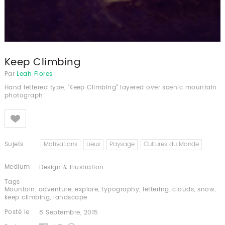
Keep Climbing
Par
Leah Flores
Hand lettered type, "Keep Climbing" layered over scenic mountain
photograph.
Like
Sujets
Motivations
Lieux
Paysage
Cultures du Monde
Medium
Design & Illustration
Tags
Mountain
,
adventure
,
explore
,
typography
,
lettering
,
clouds
,
snow
,
keep climbing
,
landscape
Posté le
8 Septembre, 2015