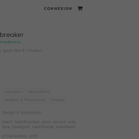
CONNEXION
breaker
imeskarma
 guys like it! Cheers!
Education
Motivations
Religion & Philosophie
Vintage
Design & Illustration
heart
,
heartbreaker
,
pain
,
sorrow
,
sad
,
tore
,
toreapart
,
heartbreak
,
heartbeat
21 Décembre, 2015