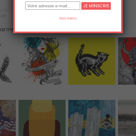
'art
Acrylique
Aluminium
Karma
Tous (23)