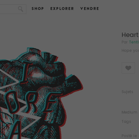
SHOP
EXPLORER
VENDRE
Heart
Par
Tent
Hope you
Like
Sujets
Medium
Tags
Posté le