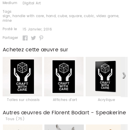
Medium
Digital Art
Tags
sign
,
handle with care
,
hand
,
cube
,
square
,
cubic
,
video game
,
mine
Posté le
15 Janvier, 2016
Partager
Achetez cette œuvre sur
Toiles sur chassis
Affiches d'art
Acrylique
Autres œuvres de Florent Bodart - Speakerine
Tous (75)