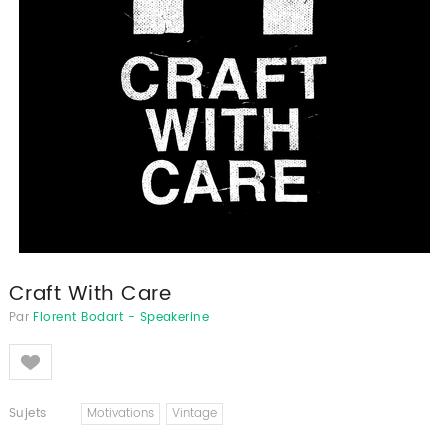
Craft With Care
Par
Florent Bodart - Speakerine
Like
Sujets
Motivations
Vintage