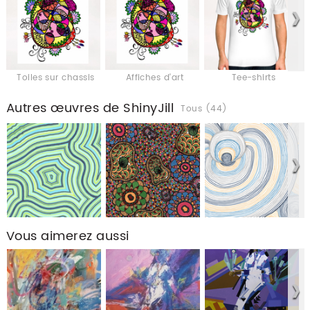
Toiles sur chassis
Affiches d'art
Tee-shirts
Autres œuvres de ShinyJill
Tous (44)
Vous aimerez aussi