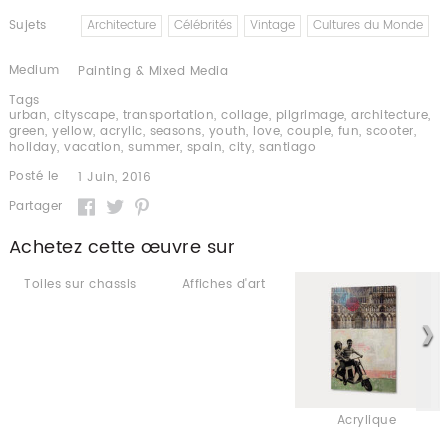
Sujets
Architecture
Célébrités
Vintage
Cultures du Monde
Medium
Painting & Mixed Media
Tags
urban
,
cityscape
,
transportation
,
collage
,
pilgrimage
,
architecture
,
green
,
yellow
,
acrylic
,
seasons
,
youth
,
love
,
couple
,
fun
,
scooter
,
holiday
,
vacation
,
summer
,
spain
,
city
,
santiago
Posté le
1 Juin, 2016
Partager
Achetez cette œuvre sur
Toiles sur chassis
Affiches d'art
Acrylique