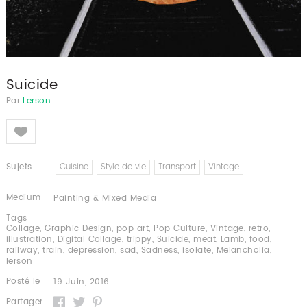
Suicide
Par
Lerson
Like
Sujets
Cuisine
Style de vie
Transport
Vintage
Medium
Painting & Mixed Media
Tags
Collage
,
Graphic Design
,
pop art
,
Pop Culture
,
Vintage
,
retro
,
illustration
,
Digital Collage
,
trippy
,
Suicide
,
meat
,
Lamb
,
food
,
railway
,
train
,
depression
,
sad
,
Sadness
,
isolate
,
Melancholia
,
lerson
Posté le
19 Juin, 2016
Partager