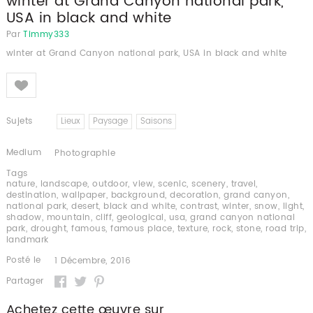
winter at Grand Canyon national park,
USA in black and white
Par
Timmy333
winter at Grand Canyon national park, USA in black and white
Like
Sujets
Lieux
Paysage
Saisons
Medium
Photographie
Tags
nature
,
landscape
,
outdoor
,
view
,
scenic
,
scenery
,
travel
,
destination
,
wallpaper
,
background
,
decoration
,
grand canyon
,
national park
,
desert
,
black and white
,
contrast
,
winter
,
snow
,
light
,
shadow
,
mountain
,
cliff
,
geological
,
usa
,
grand canyon national
park
,
drought
,
famous
,
famous place
,
texture
,
rock
,
stone
,
road trip
,
landmark
Posté le
1 Décembre, 2016
Partager
Achetez cette œuvre sur