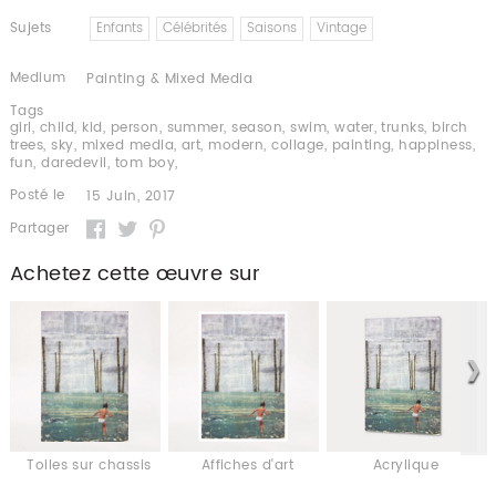
Sujets
Enfants
Célébrités
Saisons
Vintage
Medium
Painting & Mixed Media
Tags
girl
,
child
,
kid
,
person
,
summer
,
season
,
swim
,
water
,
trunks
,
birch
trees
,
sky
,
mixed media
,
art
,
modern
,
collage
,
painting
,
happiness
,
fun
,
daredevil
,
tom boy
,
Posté le
15 Juin, 2017
Partager
Achetez cette œuvre sur
Toiles sur chassis
Affiches d'art
Acrylique