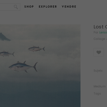
SHOP
EXPLORER
VENDRE
Lost 
Par
Lers
Collage 
Like
Sujets
Medium
Tags