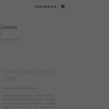
CONNEXION
Control
on
Art by Lerson
Animals
Fantastique
Transport
Vintage
Painting & Mixed Media
collage
,
collage art
,
collage artist
,
handmade collage
,
paper collage
,
photomontage
,
surrealism
,
surreal
,
trippy
,
pop art
,
Fish
,
car
,
Crash
,
lost
,