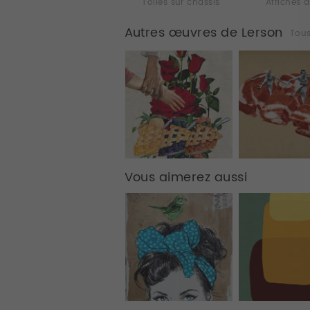
Toiles sur chassis
Affiches d
Autres œuvres de Lerson
Tou
Vous aimerez aussi