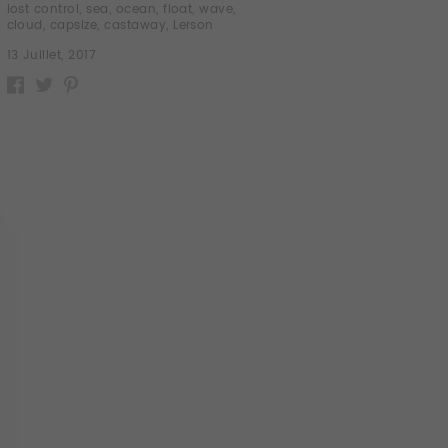
lost control
,
sea
,
ocean
,
float
,
wave
,
cloud
,
capsize
,
castaway
,
Lerson
13 Juillet, 2017