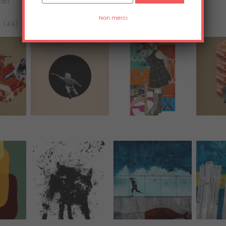
'art
Acrylique
Aluminium
s (44)