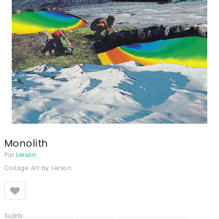
Monolith
Par
Lerson
Collage Art by Lerson
Like
Sujets