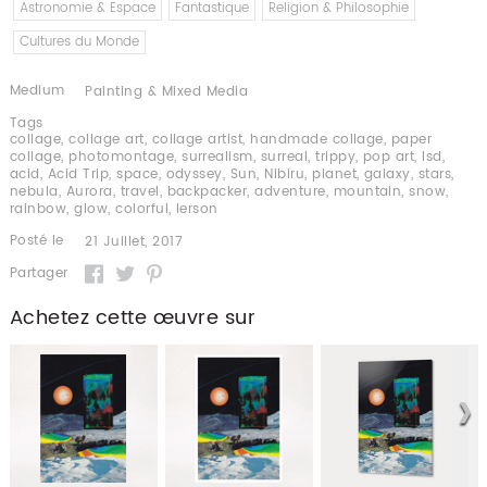
Astronomie & Espace
Fantastique
Religion & Philosophie
Cultures du Monde
Medium
Painting & Mixed Media
Tags
collage
,
collage art
,
collage artist
,
handmade collage
,
paper
collage
,
photomontage
,
surrealism
,
surreal
,
trippy
,
pop art
,
lsd
,
acid
,
Acid Trip
,
space
,
odyssey
,
Sun
,
Nibiru
,
planet
,
galaxy
,
stars
,
nebula
,
Aurora
,
travel
,
backpacker
,
adventure
,
mountain
,
snow
,
rainbow
,
glow
,
colorful
,
lerson
Posté le
21 Juillet, 2017
Partager
Achetez cette œuvre sur