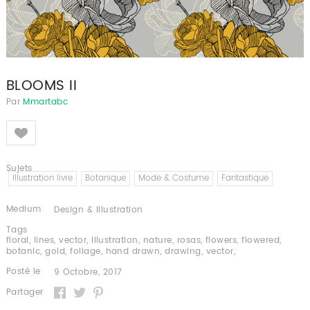
BLOOMS II
Par
Mmartabc
Like
Sujets
Illustration livre
Botanique
Mode & Costume
Fantastique
Medium
Design & Illustration
Tags
floral
,
lines
,
vector
,
illustration
,
nature
,
rosas
,
flowers
,
flowered
,
botanic
,
gold
,
foliage
,
hand drawn
,
drawing
,
vector
,
Posté le
9 Octobre, 2017
Partager