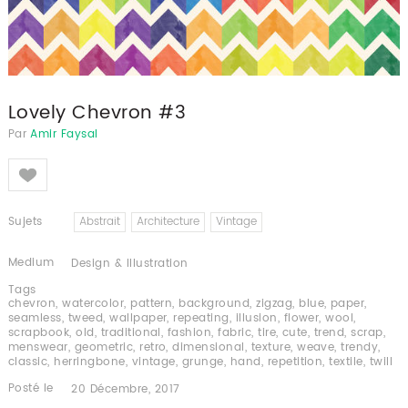
Lovely Chevron #3
Par
Amir Faysal
Like
Sujets
Abstrait
Architecture
Vintage
Medium
Design & Illustration
Tags
chevron
,
watercolor
,
pattern
,
background
,
zigzag
,
blue
,
paper
,
seamless
,
tweed
,
wallpaper
,
repeating
,
illusion
,
flower
,
wool
,
scrapbook
,
old
,
traditional
,
fashion
,
fabric
,
tire
,
cute
,
trend
,
scrap
,
menswear
,
geometric
,
retro
,
dimensional
,
texture
,
weave
,
trendy
,
classic
,
herringbone
,
vintage
,
grunge
,
hand
,
repetition
,
textile
,
twill
Posté le
20 Décembre, 2017