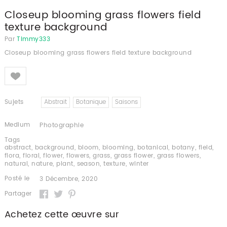
Closeup blooming grass flowers field
texture background
Par
Timmy333
Closeup blooming grass flowers field texture background
Like
Sujets
Abstrait
Botanique
Saisons
Medium
Photographie
Tags
abstract
,
background
,
bloom
,
blooming
,
botanical
,
botany
,
field
,
flora
,
floral
,
flower
,
flowers
,
grass
,
grass flower
,
grass flowers
,
natural
,
nature
,
plant
,
season
,
texture
,
winter
Posté le
3 Décembre, 2020
Partager
Achetez cette œuvre sur