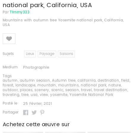
national park, California, USA
Par
Timmy333
Mountains with autumn tree Yosemite national park, California,
USA
Like
Sujets
Lieux
Paysage
Saisons
Medium
Photographie
Tags
autumn
,
autumn season
,
Autumn tree
,
california
,
destination
,
field
,
forest
,
landscape
,
mountain
,
mountains
,
national park
,
nature
,
outdoor
,
places
,
scenery
,
scenic
,
season
,
travel
,
travel destination
,
traveling
,
tree
,
usa
,
view
,
yosemite
,
Yosemite National Park
Posté le
25 Février, 2021
Partager
Achetez cette œuvre sur