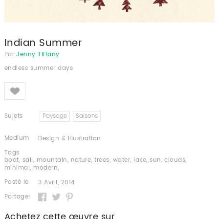
Indian Summer
Par
Jenny Tiffany
endless summer days
Like
Sujets
Paysage
Saisons
Medium
Design & Illustration
Tags
boat
,
sail
,
mountain
,
nature
,
trees
,
water
,
lake
,
sun
,
clouds
,
minimal
,
modern
,
Posté le
3 Avril, 2014
Partager
Achetez cette œuvre sur