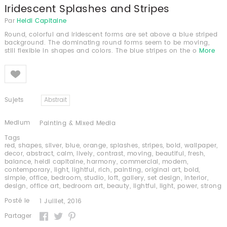
Iridescent Splashes and Stripes
Par
Heidi Capitaine
Round, colorful and iridescent forms are set above a blue striped
background. The dominating round forms seem to be moving,
still flexible in shapes and colors. The blue stripes on the o
More
Like
Sujets
Abstrait
Medium
Painting & Mixed Media
Tags
red
,
shapes
,
silver
,
blue
,
orange
,
splashes
,
stripes
,
bold
,
wallpaper
,
decor
,
abstract
,
calm
,
lively
,
contrast
,
moving
,
beautiful
,
fresh
,
balance
,
heidi capitaine
,
harmony
,
commercial
,
modern
,
contemporary
,
light
,
lightful
,
rich
,
painting
,
original art
,
bold
,
simple
,
office
,
bedroom
,
studio
,
loft
,
gallery
,
set design
,
interior
,
design
,
office art
,
bedroom art
,
beauty
,
lightful
,
light
,
power
,
strong
Posté le
1 Juillet, 2016
Partager