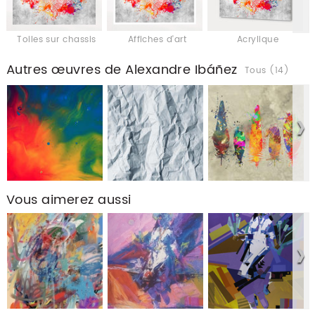
Toiles sur chassis
Affiches d'art
Acrylique
Autres œuvres de Alexandre Ibáñez
Tous (14)
Vous aimerez aussi