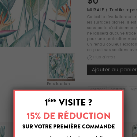
$0
MURALE / Textile repo
Ce textile révolutionnaire
les surfaces planes. Il es
sans perte d'adhérence e
ne laissera aucune trace
pour une protection max
un rendu couleur éclatan
en plusieurs sections av
Plus d'infos
Ajouter au panier
En situation
Abstract
Abstract
Vin