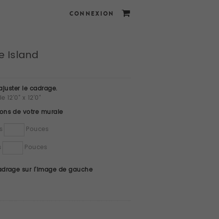
CONNEXION
e Island
 ajuster le cadrage.
 12'0" x 12'0"
ions de votre murale
s
Pouces
s
Pouces
cadrage sur l'image de gauche