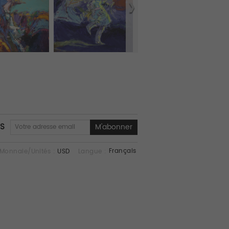
NS
Français
Monnaie/Unités :
USD
Langue :