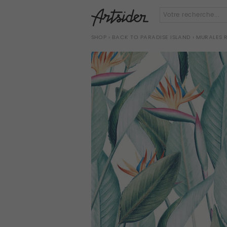
SHOP
›
BACK TO PARADISE ISLAND
› MURALES 