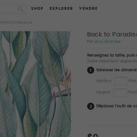
SHOP
EXPLORER
VENDRE
REPOSITIONNABLES
Back to Paradis
Par
Uma Gokhale
Renseignez la taille, puis
Taille maximum disponible
Saisissez les dimens
Hauteur
Pied
Largeur
Pied
Déplacez l'outil de 