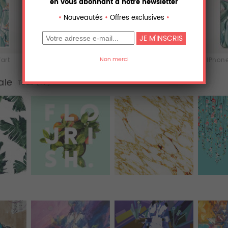
'art
Acrylique
Aluminium
iPhone
ale
Tous (77)