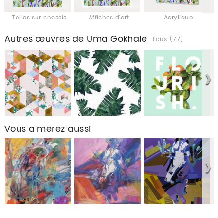
Toiles sur chassis
Affiches d'art
Acrylique
Autres œuvres de Uma Gokhale
Tous (77)
Vous aimerez aussi