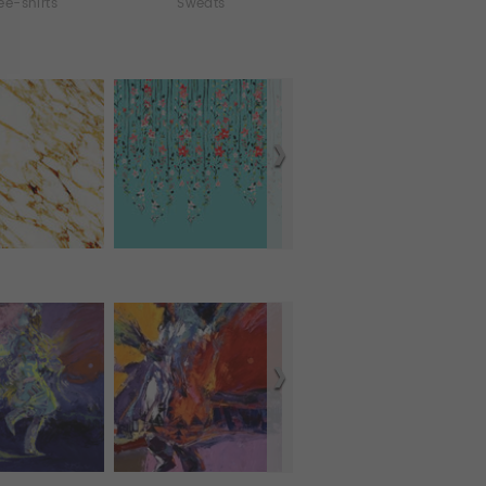
ee-shirts
Sweats
Débardeurs