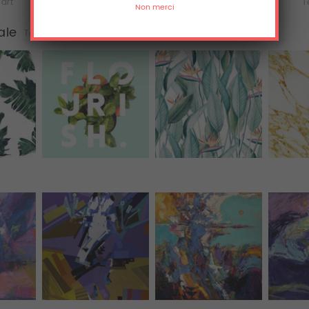
'art
Acrylique
Aluminium
T
ale
Tous (77)