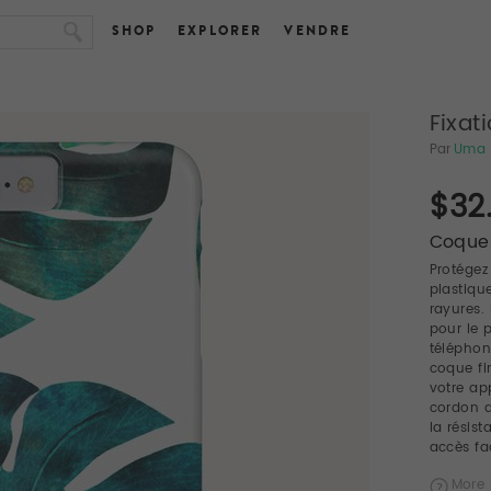
SHOP
EXPLORER
VENDRE
Fixat
Par
Uma 
$32
Coques
Protégez
plastiqu
rayures.
pour le 
téléphon
coque fi
votre ap
cordon 
la résis
accès fac
More 