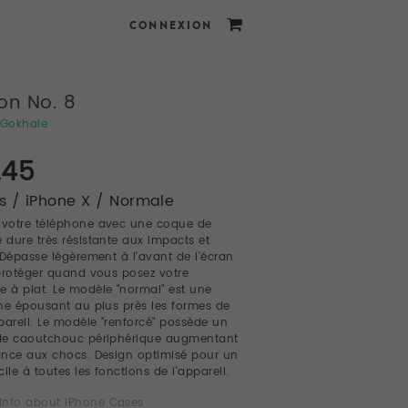
CONNEXION
ion No. 8
Gokhale
.45
 / iPhone X / Normale
 votre téléphone avec une coque de
e dure très résistante aux impacts et
 Dépasse légèrement à l'avant de l'écran
protéger quand vous posez votre
e à plat. Le modèle "normal" est une
ne épousant au plus près les formes de
pareil. Le modèle "renforcé" possède un
de caoutchouc périphérique augmentant
tance aux chocs. Design optimisé pour un
ile à toutes les fonctions de l'appareil.
info about iPhone Cases