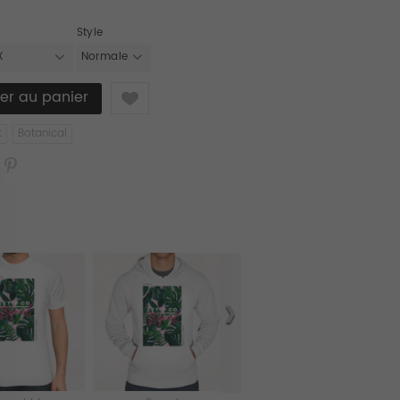
Style
X
Normale
Like
t
Botanical