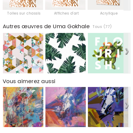
Toiles sur chassis
Affiches d'art
Acrylique
Autres œuvres de Uma Gokhale
Tous (77)
Vous aimerez aussi