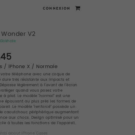
CONNEXION
y Wonder V2
Gokhale
.45
 / iPhone X / Normale
 votre téléphone avec une coque de
e dure très résistante aux impacts et
 Dépasse légèrement à l'avant de l'écran
protéger quand vous posez votre
e à plat. Le modèle "normal" est une
ne épousant au plus près les formes de
pareil. Le modèle "renforcé" possède un
de caoutchouc périphérique augmentant
tance aux chocs. Design optimisé pour un
ile à toutes les fonctions de l'appareil.
info about iPhone Cases