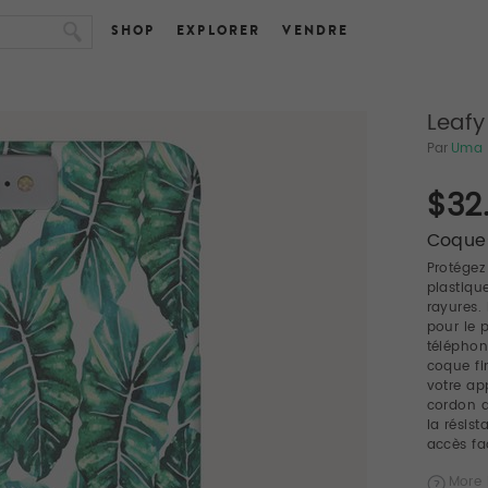
SHOP
EXPLORER
VENDRE
Leaf
Par
Uma 
$32
Coques
Protégez
plastiqu
rayures.
pour le 
téléphon
coque fi
votre ap
cordon 
la résis
accès fac
More 