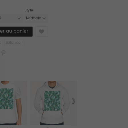
Style
X
Normale
Like
t
Botanical