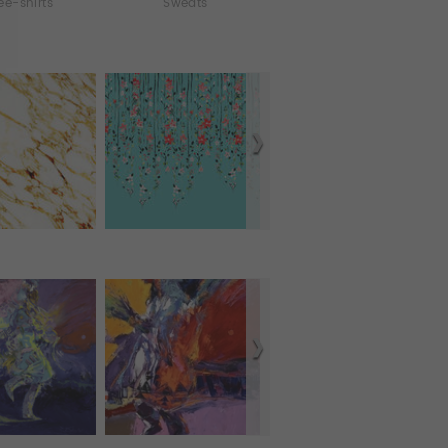
ee-shirts
Sweats
Débardeurs