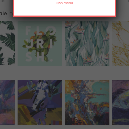
'art
Acrylique
Aluminium
T
ale
Tous (77)