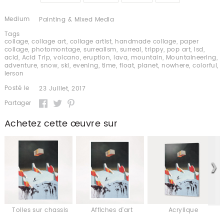
Medium
Painting & Mixed Media
Tags
collage
,
collage art
,
collage artist
,
handmade collage
,
paper
collage
,
photomontage
,
surrealism
,
surreal
,
trippy
,
pop art
,
lsd
,
acid
,
Acid Trip
,
volcano
,
eruption
,
lava
,
mountain
,
Mountaineering
,
adventure
,
snow
,
ski
,
evening
,
time
,
float
,
planet
,
nowhere
,
colorful
,
lerson
Posté le
23 Juillet, 2017
Partager
Achetez cette œuvre sur
Toiles sur chassis
Affiches d'art
Acrylique