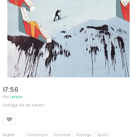
17:56
Par
Lerson
Collage Art by Lerson
Like
Sujets
Fantastique
Vacances
Paysage
Sports