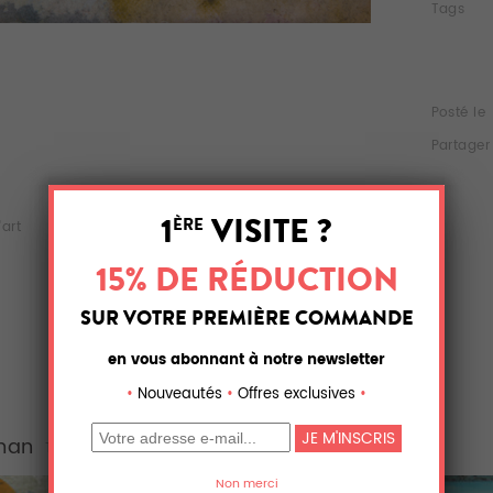
Tags
Posté le
Partager
'art
Acrylique
Aluminium
man
Tous (102)