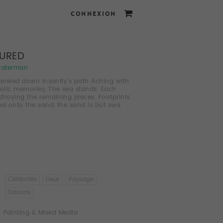
CONNEXION
URED
Waterman
raveled down insanity's path Aching with
lic memories, The sea stands. Each
troying the remaining pieces. Footprints
ed onto the sand, the sand is but swa
Célébrités
Lieux
Paysage
Saisons
Painting & Mixed Media