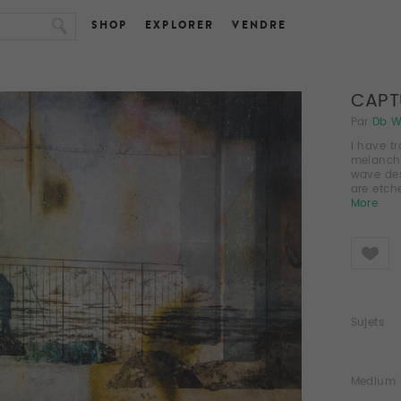
SHOP
EXPLORER
VENDRE
CAPT
Par
Db 
I have t
melancho
wave des
are etch
More
Like
Sujets
Medium