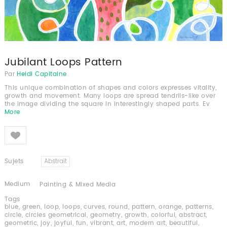
Jubilant Loops Pattern
Par
Heidi Capitaine
This unique combination of shapes and colors expresses vitality,
growth and movement. Many loops are spread tendrils-like over
the image dividing the square in interestingly shaped parts. Ev
More
Like
Sujets
Abstrait
Medium
Painting & Mixed Media
Tags
blue
,
green
,
loop
,
loops
,
curves
,
round
,
pattern
,
orange
,
patterns
,
circle
,
circles geometrical
,
geometry
,
growth
,
colorful
,
abstract
,
geometric
,
joy
,
joyful
,
fun
,
vibrant
,
art
,
modern art
,
beautiful
,