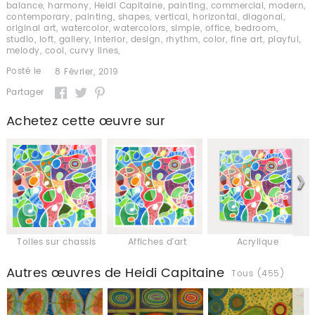
balance
,
harmony
,
Heidi Capitaine
,
painting
,
commercial
,
modern
,
contemporary
,
painting
,
shapes
,
vertical
,
horizontal
,
diagonal
,
original art
,
watercolor
,
watercolors
,
simple
,
office
,
bedroom
,
studio
,
loft
,
gallery
,
interior
,
design
,
rhythm
,
color
,
fine art
,
playful
,
melody
,
cool
,
curvy lines
,
Posté le
8 Février, 2019
Partager
Achetez cette œuvre sur
Toiles sur chassis
Affiches d'art
Acrylique
Autres œuvres de Heidi Capitaine
Tous (455)