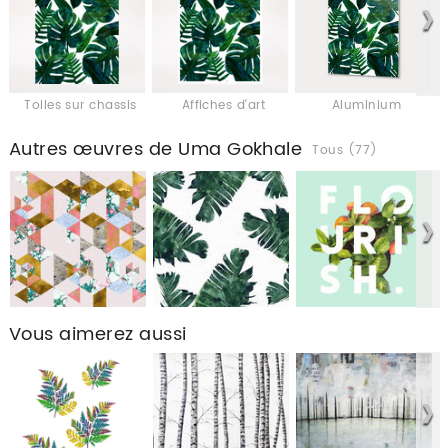
Toiles sur chassis
Affiches d'art
Aluminium
Autres œuvres de Uma Gokhale
Tous (77)
Vous aimerez aussi