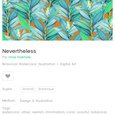
Nevertheless
Par
Uma Gokhale
Botanical Watercolor Illustration + Digital Art
Like
Sujets
Abstrait
Botanique
Medium
Design & Illustration
Tags
watercolor
,
other
,
realism
,
minimalism
,
coral
,
colorful
,
botanical
,