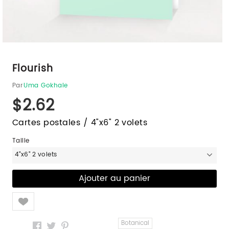
Flourish
Par
Uma Gokhale
$2.62
Cartes postales / 4"x6" 2 volets
Taille
4"x6" 2 volets
Like
Botanical